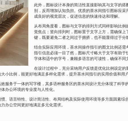
此外，图标设计本身的简洁性直接影响其与文字的搭
别，反而增加认知负担。优质的茶水间指引图标应采
成良好的视觉层次，促进信息的快速传达和理解。
从布局角度看，图标与文字的排列方式同样影响比例
觉焦点；竖向排列时，图标置于文字上方，需确保上
键，既要避免二者之间过于拥挤，也不能显得过于分
结合实际应用环境，茶水间操作指引的图文比例还需
指引信息必须一目了然，图标尺寸略大于文字有助于
字体和适中的字号，兼顾多语言的可读性，确保不同
在设计过程中，充分采纳用户反馈是优化比例设定的
的大小比例，能更好地满足多样化需求，提升茶水间指引的实用价值和用
高效服务于一体的写字楼，其多语种服务区的茶水间设计充分体现了科学
整体办公环境的专业度与人性化。
习惯、语言特性、设计简洁性、布局结构及实际使用环境等多方面因素综
助力办公空间更好地满足多元化需求。