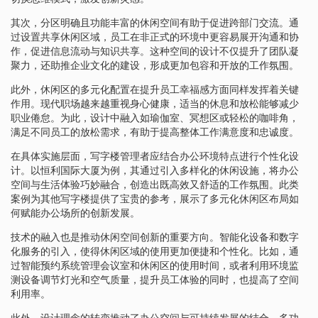
其次，分区明确且功能丰富的休闲空间有助于促进跨部门交流。通
过设置共享休闲区域，员工在非正式的环境中更容易展开沟通和协
作，促进信息流动与知识共享。这种空间的设计不仅提升了团队凝
聚力，还助推企业文化的建设，形成更加包容和开放的工作氛围。
此外，休闲区的多元化配置在提升员工幸福感方面同样发挥着关键
作用。现代职场越来越重视身心健康，适当的休息和放松能够减少
职业倦怠。为此，设计中融入如瑜伽室、冥想区或轻松的咖啡角，
满足不同员工的放松需求，有助于提高整体工作满意度和忠诚度。
在具体实施层面，写字楼管理者应结合办公环境特点进行个性化设
计。以恒利国际大厦为例，其通过引入多样化的休闲设施，将办公
空间与生活体验巧妙融合，创造出既高效又舒适的工作氛围。此类
案例为其他写字楼提供了宝贵的参考，展示了多元化休闲区布局如
何赋能办公场所的创新发展。
技术的融入也是推动休闲空间创新的重要方向。智能化设备和数字
化服务的引入，使得休闲区域的使用更加便捷和个性化。比如，通
过智能预约系统管理会议室和休闲区的使用时间，或者利用环境监
测设备调节灯光和空气质量，提升员工体验的同时，也提高了空间
利用率。
此外，设计理念的转变推动了办公空间与可持续发展的结合。多功