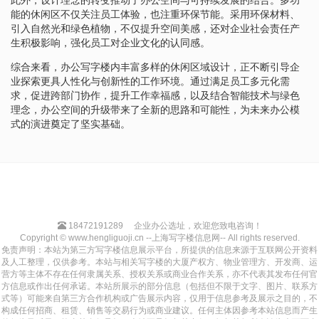
能的休闲区不仅关注员工体验，也注重环保节能。采用环保材料、
引入自然光和绿色植物，不仅提升空间美感，还对企业社会责任产
生积极影响，强化员工对企业文化的认同感。
综合来看，办公写字楼内丰富多样的休闲区域设计，正不断引导企
业探索更具人性化与创新性的工作环境。通过满足员工多元化需
求，促进跨部门协作，提升工作幸福感，以及结合智能技术与绿色
理念，办公空间的升级带来了全新的思路和可能性，为未来办公模
式的演进奠定了坚实基础。
18472191289
企业办公选址，欢迎您致电咨询！
Copyright © www.hengliguoji.cn --上海写字楼信息网-- All rights reserved.
免责声明：本站为第三方写字楼信息展示平台，所提供的信息来源于互联网公开资料
及人工整理，仅供参考。本站与相关写字楼的大厦产权方、物业管理方、开发商、运
营方等主体不存在任何隶属关系、授权关系或商业合作关系，亦不代表其发布任何官
方信息或作出任何承诺。本站所展示的部分信息（包括但不限于文字、图片、联系方
式等）可能来自第三方合作机构或广告展示内容，仅用于信息参考及展示之目的，不
构成任何招商、租赁、销售等交易行为或商业建议。任何主体因参考本站信息而产生